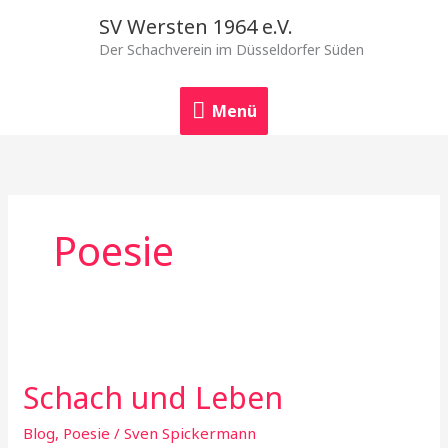
Zum
Menü
SV Wersten 1964 e.V.
Inhalt
Der Schachverein im Düsseldorfer Süden
springen
Menü
Poesie
Schach
und
Schach und Leben
Leben
Blog
,
Poesie
/
Sven Spickermann