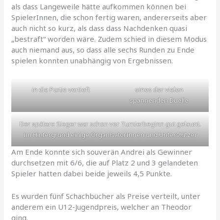
als dass Langeweile hätte aufkommen können bei
SpielerInnen, die schon fertig waren, andererseits aber
auch nicht so kurz, als dass dass Nachdenken quasi
„bestraft“ worden wäre. Zudem schied in diesem Modus
auch niemand aus, so dass alle sechs Runden zu Ende
spielen konnten unabhängig von Ergebnissen.
in die Partie vertieft
eines der vielen
spannenden Duelle
Der spätere Sieger war schon vor Turnierbeginn gut gelaunt.
Im Hintergrund einige OrganisatorInnen und Unterstützer
Am Ende konnte sich souverän Andrei als Gewinner
durchsetzen mit 6/6, die auf Platz 2 und 3 gelandeten
Spieler hatten dabei beide jeweils 4,5 Punkte.
Es wurden fünf Schachbücher als Preise verteilt, unter
anderem ein U12-Jugendpreis, welcher an Theodor
ging.