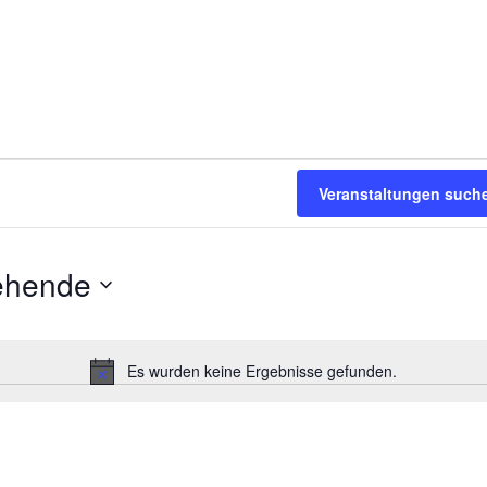
Veranstaltungen such
ehende
Es wurden keine Ergebnisse gefunden.
H
i
n
w
e